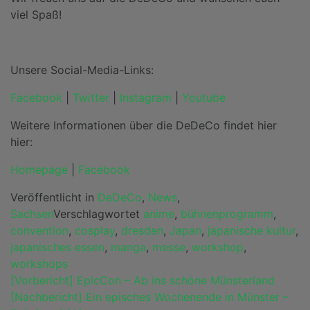
viel Spaß!
Unsere Social-Media-Links:
Facebook
|
Twitter
|
Instagram
|
Youtube
Weitere Informationen über die DeDeCo findet hier
hier:
Homepage
|
Facebook
Veröffentlicht in
DeDeCo
,
News
,
Sachsen
Verschlagwortet
anime
,
bühnenprogramm
,
convention
,
cosplay
,
dresden
,
Japan
,
japanische kultur
,
japanisches essen
,
manga
,
messe
,
workshop
,
workshops
Beitragsnavigation
[Vorbericht] EpicCon – Ab ins schöne Münsterland
[Nachbericht] Ein episches Wochenende in Münster –