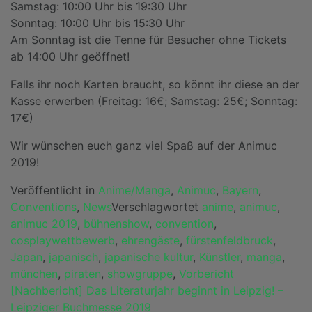
Samstag: 10:00 Uhr bis 19:30 Uhr
Sonntag: 10:00 Uhr bis 15:30 Uhr
Am Sonntag ist die Tenne für Besucher ohne Tickets
ab 14:00 Uhr geöffnet!
Falls ihr noch Karten braucht, so könnt ihr diese an der
Kasse erwerben (Freitag: 16€; Samstag: 25€; Sonntag:
17€)
Wir wünschen euch ganz viel Spaß auf der Animuc
2019!
Veröffentlicht in
Anime/Manga
,
Animuc
,
Bayern
,
Conventions
,
News
Verschlagwortet
anime
,
animuc
,
animuc 2019
,
bühnenshow
,
convention
,
cosplaywettbewerb
,
ehrengäste
,
fürstenfeldbruck
,
Japan
,
japanisch
,
japanische kultur
,
Künstler
,
manga
,
münchen
,
piraten
,
showgruppe
,
Vorbericht
Beitragsnavigation
[Nachbericht] Das Literaturjahr beginnt in Leipzig! –
Leipziger Buchmesse 2019