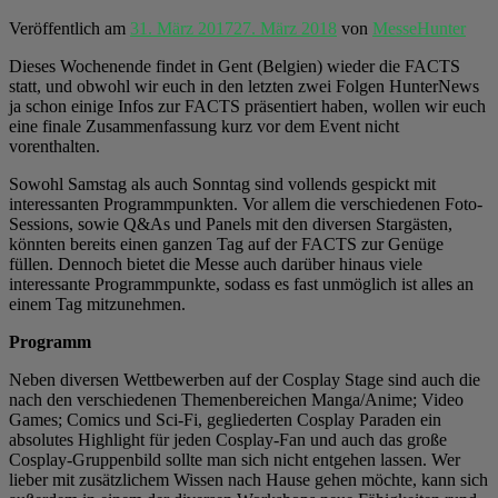
Veröffentlich am
31. März 2017
27. März 2018
von
MesseHunter
Dieses Wochenende findet in Gent (Belgien) wieder die FACTS
statt, und obwohl wir euch in den letzten zwei Folgen HunterNews
ja schon einige Infos zur FACTS präsentiert haben, wollen wir euch
eine finale Zusammenfassung kurz vor dem Event nicht
vorenthalten.
Sowohl Samstag als auch Sonntag sind vollends gespickt mit
interessanten Programmpunkten. Vor allem die verschiedenen Foto-
Sessions, sowie Q&As und Panels mit den diversen Stargästen,
könnten bereits einen ganzen Tag auf der FACTS zur Genüge
füllen. Dennoch bietet die Messe auch darüber hinaus viele
interessante Programmpunkte, sodass es fast unmöglich ist alles an
einem Tag mitzunehmen.
Programm
Neben diversen Wettbewerben auf der Cosplay Stage sind auch die
nach den verschiedenen Themenbereichen Manga/Anime; Video
Games; Comics und Sci-Fi, gegliederten Cosplay Paraden ein
absolutes Highlight für jeden Cosplay-Fan und auch das große
Cosplay-Gruppenbild sollte man sich nicht entgehen lassen. Wer
lieber mit zusätzlichem Wissen nach Hause gehen möchte, kann sich