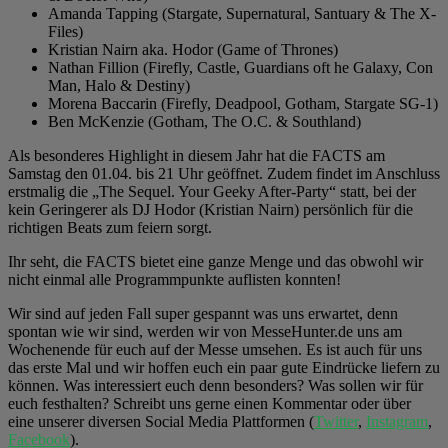
Amanda Tapping (Stargate, Supernatural, Santuary & The X-
Files)
Kristian Nairn aka. Hodor (Game of Thrones)
Nathan Fillion (Firefly, Castle, Guardians oft he Galaxy, Con
Man, Halo & Destiny)
Morena Baccarin (Firefly, Deadpool, Gotham, Stargate SG-1)
Ben McKenzie (Gotham, The O.C. & Southland)
Als besonderes Highlight in diesem Jahr hat die FACTS am
Samstag den 01.04. bis 21 Uhr geöffnet. Zudem findet im Anschluss
erstmalig die „The Sequel. Your Geeky After-Party“ statt, bei der
kein Geringerer als DJ Hodor (Kristian Nairn) persönlich für die
richtigen Beats zum feiern sorgt.
Ihr seht, die FACTS bietet eine ganze Menge und das obwohl wir
nicht einmal alle Programmpunkte auflisten konnten!
Wir sind auf jeden Fall super gespannt was uns erwartet, denn
spontan wie wir sind, werden wir von MesseHunter.de uns am
Wochenende für euch auf der Messe umsehen. Es ist auch für uns
das erste Mal und wir hoffen euch ein paar gute Eindrücke liefern zu
können. Was interessiert euch denn besonders? Was sollen wir für
euch festhalten? Schreibt uns gerne einen Kommentar oder über
eine unserer diversen Social Media Plattformen (
Twitter
,
Instagram
,
Facebook
).