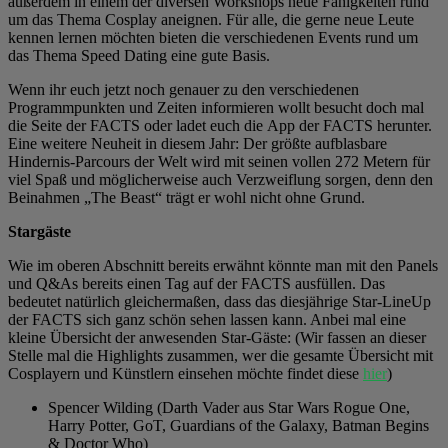
außerdem in einem der diversen Workshops neue Fähigkeiten rund
um das Thema Cosplay aneignen. Für alle, die gerne neue Leute
kennen lernen möchten bieten die verschiedenen Events rund um
das Thema Speed Dating eine gute Basis.
Wenn ihr euch jetzt noch genauer zu den verschiedenen
Programmpunkten und Zeiten informieren wollt besucht doch mal
die Seite der FACTS oder ladet euch die App der FACTS herunter.
Eine weitere Neuheit in diesem Jahr: Der größte aufblasbare
Hindernis-Parcours der Welt wird mit seinen vollen 272 Metern für
viel Spaß und möglicherweise auch Verzweiflung sorgen, denn den
Beinahmen „The Beast“ trägt er wohl nicht ohne Grund.
Stargäste
Wie im oberen Abschnitt bereits erwähnt könnte man mit den Panels
und Q&As bereits einen Tag auf der FACTS ausfüllen. Das
bedeutet natürlich gleichermaßen, dass das diesjährige Star-LineUp
der FACTS sich ganz schön sehen lassen kann. Anbei mal eine
kleine Übersicht der anwesenden Star-Gäste: (Wir fassen an dieser
Stelle mal die Highlights zusammen, wer die gesamte Übersicht mit
Cosplayern und Künstlern einsehen möchte findet diese
hier
)
Spencer Wilding (Darth Vader aus Star Wars Rogue One,
Harry Potter, GoT, Guardians of the Galaxy, Batman Begins
& Doctor Who)