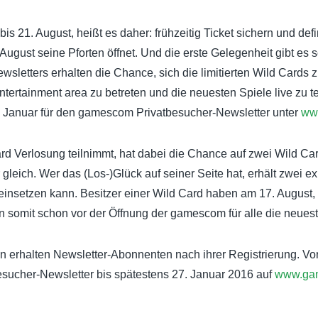
is 21. August, heißt es daher: frühzeitig Ticket sichern und defi
 August seine Pforten öffnet. Und die erste Gelegenheit gibt es
etters erhalten die Chance, sich die limitierten Wild Cards 
ntertainment area zu betreten und die neuesten Spiele live zu 
. Januar für den gamescom Privatbesucher-Newsletter unter
ww
ard Verlosung teilnimmt, hat dabei die Chance auf zwei Wild C
r gleich. Wer das (Los-)Glück auf seiner Seite hat, erhält zwei e
 einsetzen kann. Besitzer einer Wild Card haben am 17. Augus
en somit schon vor der Öffnung der gamescom für alle die neuest
on erhalten Newsletter-Abonnenten nach ihrer Registrierung. V
esucher-Newsletter bis spätestens 27. Januar 2016 auf
www.ga