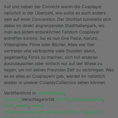
Auf und neben der Connichi waren die Cosplayer
natürlich in der Überzahl, wie sollte es auch anders
sein auf einer Convention. Der Großteil tummelte sich
dabei im direkt angrenzenden Stadthallenpark, wo
man aus jedem erdenklichen Fandom Cosplayer
antreffen konnte. Sei es nun One Piece, Naruto,
Videospiele, Filme oder Bücher. Alles war hier
vertreten und verbrachte viele Stunden damit,
gegenseitig Fotos zu machen, sich mit anderen
auszutauschen oder einfach nur auf der Wiese zu
liegen, um mit seinen Freunden Zeit zu verbringen. Was
es so alles an Cosplayern gab, werdet ihr natürlich
wieder in unserer CosplayCollection sehen können.
Veröffentlicht in
Anime/Manga
,
Connichi
Verschlagwortet
Bericht
,
Besucherzahlen
,
Fazit
,
messe
,
review
Beitragsnavigation
[CosplayCollection] gamescom 2014 – League of